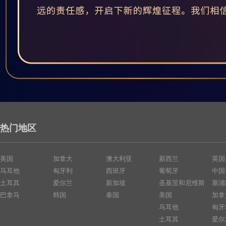
热门地区
美国
加拿大
澳大利亚
新西兰
英国
马耳他
匈牙利
西班牙
葡萄牙
中国
土耳其
爱尔兰
新加坡
圣基茨和尼维斯
塞浦
巴拿马
韩国
泰国
美国
加拿
马耳他
匈牙
土耳其
爱尔