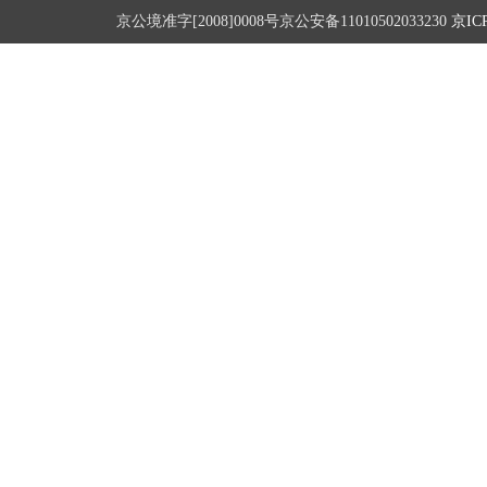
京公境准字[2008]0008号京公安备11010502033230
京ICP