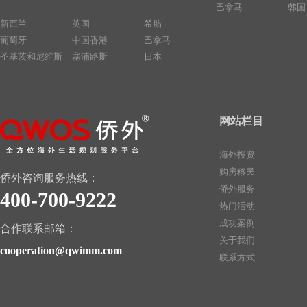
巴拿马
韩国
新西兰
英国
希腊
葡萄牙
中国香港
巴拿马
圣基茨和尼维斯
塞浦路斯
日本
网站栏目
海外投资
购房移民
侨外咨询服务热线：
侨外服务
400-700-9222
热门活动
成功案例
合作联系邮箱：
关于我们
cooperation@qwimm.com
联系方式