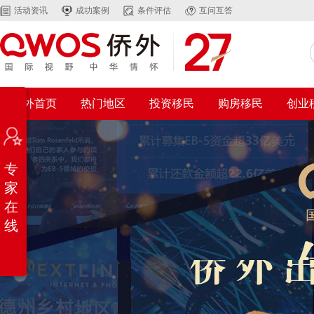
活动资讯
成功案例
条件评估
互问互答
侨外首页
热门地区
投资移民
购房移民
创业
专
家
在
线