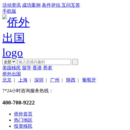
活动资讯
成功案例
条件评估
互问互答
手机版
美国移民
留学
香港
养老
侨外出国
北京
|
上海
|
深圳
|
广州
|
陕西
|
葡萄牙
7*24小时咨询服务热线：
400-700-9222
侨外首页
热门地区
投资移民