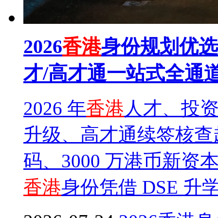
2026
香港
身份规划优选
才/高才通一站式全通
2026 年
香港
人才、投
升级、高才通续签核查
码、3000 万港币新
香港
身份凭借 DSE 