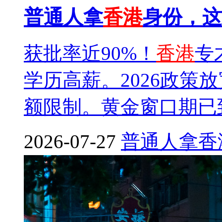
普通人拿
香港
身份，这
获批率近90%！
香港
专
学历高薪。2026政策
额限制。黄金窗口期已
2026-07-27
普通人
拿
香