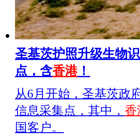
圣基茨护照升级生物识
点，含
香港
！
从6月开始，圣基茨政
信息采集点，其中，
香
国客户。